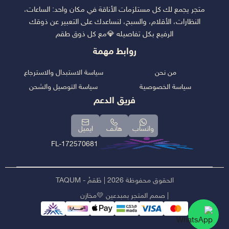
متجر يجمع لك كل مستلزمات الأناقة في مكان واحد: الساعات،
النظارات، الأقلام، والسبح، لنساعدك على التعبير عن ذوقك
الرفيع بكل تفاصيله 💎مع كل ذوق طقم
روابط مهمة
من نحن
سياسة الاستبدال والاسترجاع
سياسة الخصوصية
سياسة التوصيل والشحن
فريق الدعم
واتساب
هاتف
ايميل
FL-172570681
الحقوق محفوظة 2026 | طَقمْ - TAQUM