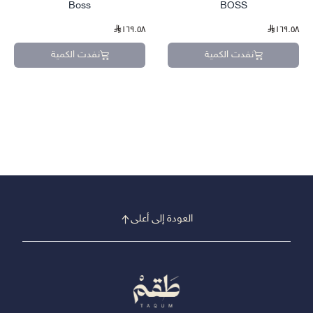
Boss
BOSS
١٦٩.٥٨
١٦٩.٥٨
نفدت الكمية
نفدت الكمية
العودة إلى أعلى