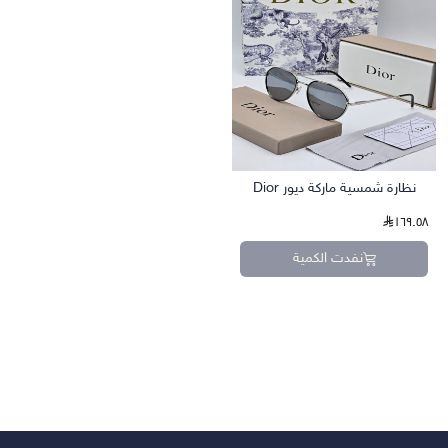
نظارة شمسية ماركة ديور Dior
١٦٩.٥٨
نفدت الكمية