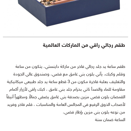
طقم رجالي راقي من الماركات العالمية
طقم ساعة يد جلد رجالي فاخر من ماركة داينستي، يتكون من ساعة
وقلم وكبك، يأتي بلون بني غامق مع فضي، وصندوق عالي الجودة
والتغليف بعلبة فاخرة مكون من 3 قطع ساعة يد جلد طبيعي ميكانيكية
مقاومة للماء والصدأ تاتي بحزام جلد بني غامق ، كبك راقي لأزرار أكمام
القمصان بلون فضي مزين بصدفة بني غامق يضفي جمالاً ومظهراً أنيقاً
لأصحاب الذوق الرفيع في المجالس العامة والمناسبات ، قلم فاخر وفريد
من نوعه بلون بني مزين بإطار فضي،
الساعة ضمان سنة