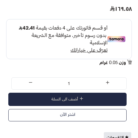
١٦٩.٥٨
وزن
0.05
غرام
أضف الى السلة
اشتر الآن
التقييمات