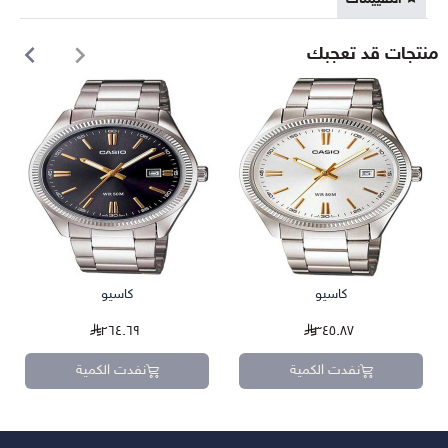
منتجات قد تعجبك
كاسيو
كاسيو
٢٦٤.٦٩
٣٤٥.٨٧
نفدت الكمية
نفدت الكمية