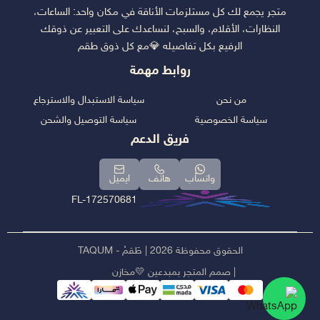
متجر يجمع لك كل مستلزمات الأناقة في مكان واحد: الساعات،
النظارات، الأقلام، والسبح، لنساعدك على التعبير عن ذوقك
الرفيع بكل تفاصيله 💎مع كل ذوق طقم
روابط مهمة
من نحن
سياسة الاستبدال والاسترجاع
سياسة الخصوصية
سياسة التوصيل والشحن
فريق الدعم
واتساب
هاتف
ايميل
FL-172570681
الحقوق محفوظة 2026 | طَقمْ - TAQUM