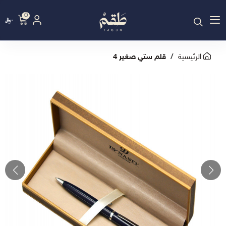
0
٠
الرئيسية
قلم ستي صغير 4