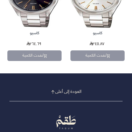
كاسيو
كاسيو
٢٦٤.٦٩
٣٤٥.٨٧
نفدت الكمية
نفدت الكمية
العودة إلى أعلى