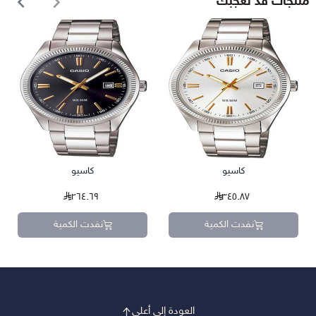
منتجات قد تعجبك
كاسيو
كاسيو
٢٦٤.٦٩
٣٤٥.٨٧
نفدت الكمية
نفدت الكمية
العودة إلى أعلى