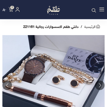
0
٠
الرئيسية
دانتي طقم اكسسوارات رجالية 221161