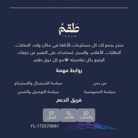
متجر يجمع لك كل مستلزمات الأناقة في مكان واحد: الساعات،
النظارات، الأقلام، والسبح، لنساعدك على التعبير عن ذوقك
الرفيع بكل تفاصيله 💎مع كل ذوق طقم
روابط مهمة
من نحن
سياسة الاستبدال والاسترجاع
سياسة الخصوصية
سياسة التوصيل والشحن
فريق الدعم
واتساب
هاتف
ايميل
FL-172570681