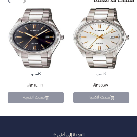
منتجات قد تعجبك
كاسيو
كاسيو
٢٦٤.٦٩
٣٤٥.٨٧
نفدت الكمية
نفدت الكمية
العودة إلى أعلى