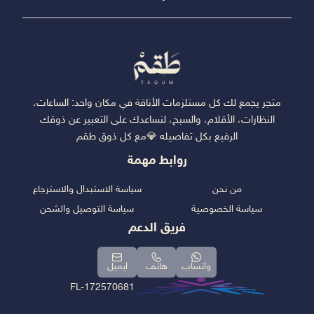
متجر يجمع لك كل مستلزمات الأناقة في مكان واحد: الساعات،
النظارات، الأقلام، والسبح، لنساعدك على التعبير عن ذوقك
الرفيع بكل تفاصيله 💎مع كل ذوق طقم
روابط مهمة
من نحن
سياسة الاستبدال والاسترجاع
سياسة الخصوصية
سياسة التوصيل والشحن
فريق الدعم
واتساب
هاتف
ايميل
FL-172570681