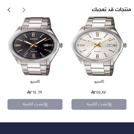
منتجات قد تعجبك
كاسيو
كاسيو
٢٦٤.٦٩
٣٤٥.٨٧
نفدت الكمية
نفدت الكمية