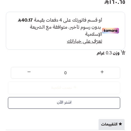
١٦٠.٦٥
وزن
0.3
غرام
نفدت الكمية
اشتر الآن
التقييمات