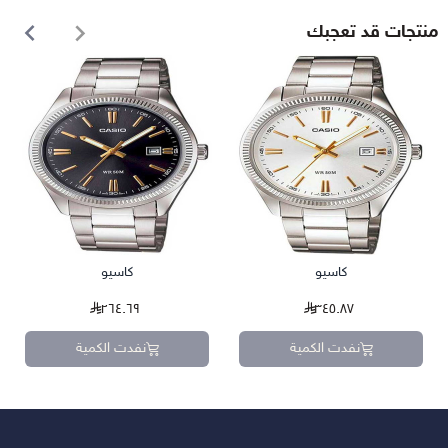
منتجات قد تعجبك
كاسيو
كاسيو
٢٦٤.٦٩
٣٤٥.٨٧
نفدت الكمية
نفدت الكمية