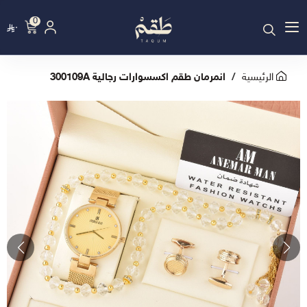
0
٠
الرئيسية
انمرمان طقم اكسسوارات رجالية 300109A