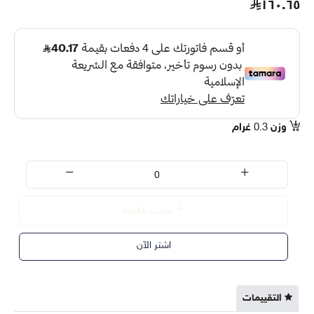
١٦٠.٦٥
وزن
0.3
غرام
نفدت الكمية
اشتر الآن
التقييمات