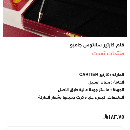
قلم كارتير سانتوس جامبو
منتجات نفدت
الماركة : كارتير CARTIER
الخامة : ستان استيل
الجودة : ماستر جودة عالية طبق الأصل
الملحقات: كيس، علبه، كرت جميعها بشعار الماركة
١٨٣.٧٥