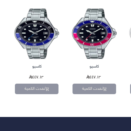
كاسيو
كاسيو
٤٤٧.١٣
٤٤٧.١٣
نفدت الكمية
نفدت الكمية