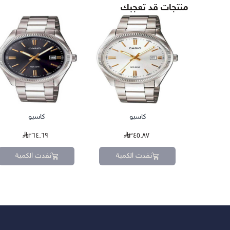
منتجات قد تعجبك
كاسيو
كاسيو
٢٦٤.٦٩
٣٤٥.٨٧
نفدت الكمية
نفدت الكمية