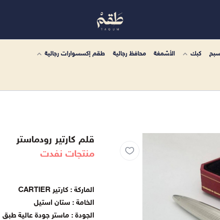
سبح
كبك
الأشمغة
محافظ رجالية
طقم إكسسوارات رجالية
قلم كارتير رودماستر
منتجات نفدت
الماركة : كارتير CARTIER
الخامة : ستان استيل
الجودة : ماستر جودة عالية طبق