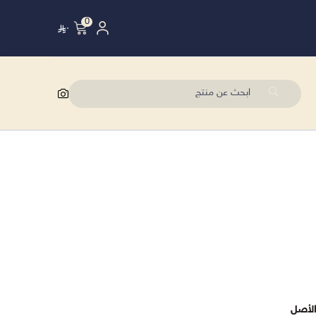
0
٠
 الأصل