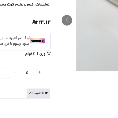
الملحقات: كيس، علبه، كرت جميعه
٢٢٣.١٣
وزن
0.1
غرام
التقييمات