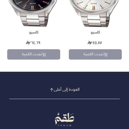
كاسيو
كاسيو
٢٦٤.٦٩
٣٤٥.٨٧
نفدت الكمية
نفدت الكمية
العودة إلى أعلى