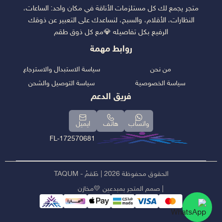
متجر يجمع لك كل مستلزمات الأناقة في مكان واحد: الساعات،
النظارات، الأقلام، والسبح، لنساعدك على التعبير عن ذوقك
الرفيع بكل تفاصيله 💎مع كل ذوق طقم
روابط مهمة
من نحن
سياسة الاستبدال والاسترجاع
سياسة الخصوصية
سياسة التوصيل والشحن
فريق الدعم
واتساب
هاتف
ايميل
FL-172570681
الحقوق محفوظة 2026 | طَقمْ - TAQUM