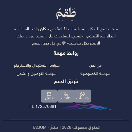
متجر يجمع لك كل مستلزمات الأناقة في مكان واحد: الساعات،
النظارات، الأقلام، والسبح، لنساعدك على التعبير عن ذوقك
الرفيع بكل تفاصيله 💎مع كل ذوق طقم
روابط مهمة
من نحن
سياسة الاستبدال والاسترجاع
سياسة الخصوصية
سياسة التوصيل والشحن
فريق الدعم
واتساب
هاتف
ايميل
FL-172570681
الحقوق محفوظة 2026 | طَقمْ - TAQUM