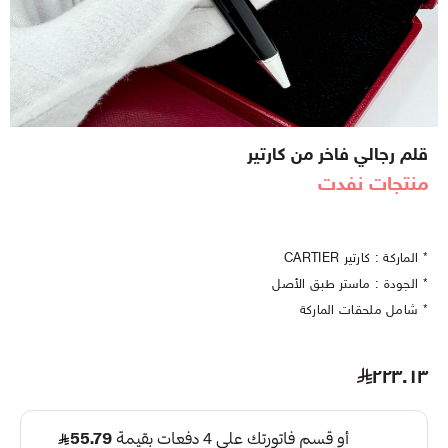
قلم رجالي فاخر من كارتير
منتجات نفدت
* الماركة : كارتير CARTIER
* الجودة : ماستر طبق الأصل
* شامل ملحقات الماركة
٢٢٣.١٣