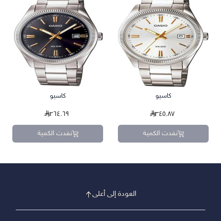
كاسيو
كاسيو
٢٦٤.٦٩
٣٤٥.٨٧
نفدت الكمية
نفدت الكمية
العودة إلى أعلى