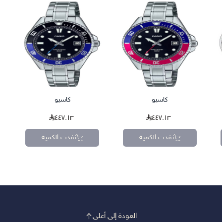
كاسيو
كاسيو
٤٤٧.١٣
٤٤٧.١٣
نفدت الكمية
نفدت الكمية
العودة إلى أعلى