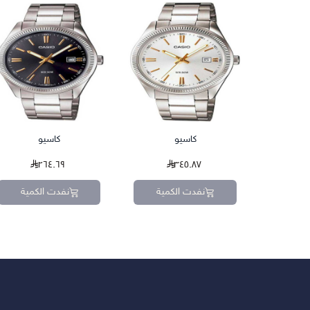
كاسيو
كاسيو
٢٦٤.٦٩
٣٤٥.٨٧
نفدت الكمية
نفدت الكمية