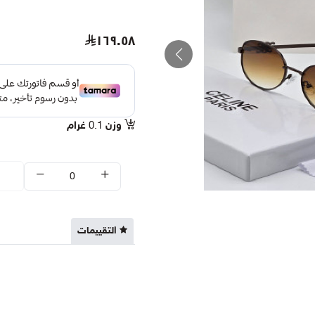
١٦٩.٥٨
وزن
0.1
غرام
التقييمات