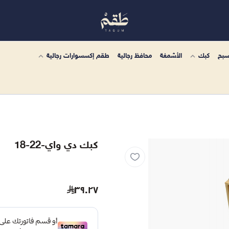
سبح
كبك
الأشمغة
محافظ رجالية
طقم إكسسوارات رجالية
كبك دي واي-22-18
٣٩.٢٧