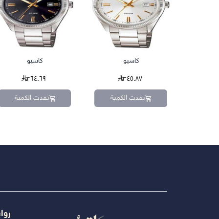
كاسيو
كاسيو
٢٦٤.٦٩
٣٤٥.٨٧
نفدت الكمية
نفدت الكمية
روا