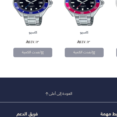
كاسيو
كاسيو
٤٤٧.١٣
٤٤٧.١٣
نفدت الكمية
نفدت الكمية
العودة إلى أعلى
بط مهمة
فريق الدعم