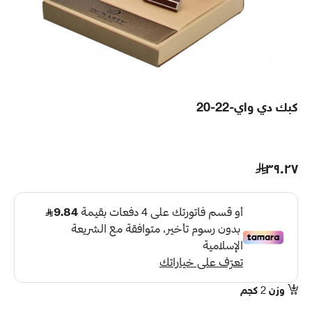
كبك دي واي-22-20
٣٩.٢٧
وزن
2
كجم