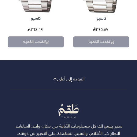
كاسيو
كاسيو
٢٦٤.٦٩
٣٤٥.٨٧
نفدت الكمية
نفدت الكمية
العودة إلى أعلى
متجر يجمع لك كل مستلزمات الأناقة في مكان واحد: الساعات،
النظارات، الأقلام، والسبح، لنساعدك على التعبير عن ذوقك