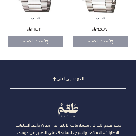
كاسيو
كاسيو
٢٦٤.٦٩
٣٤٥.٨٧
نفدت الكمية
نفدت الكمية
العودة إلى أعلى
متجر يجمع لك كل مستلزمات الأناقة في مكان واحد: الساعات،
النظارات، الأقلام، والسبح، لنساعدك على التعبير عن ذوقك