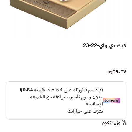
كبك دي واي-22-23
٣٩.٢٧
وزن
2
كجم