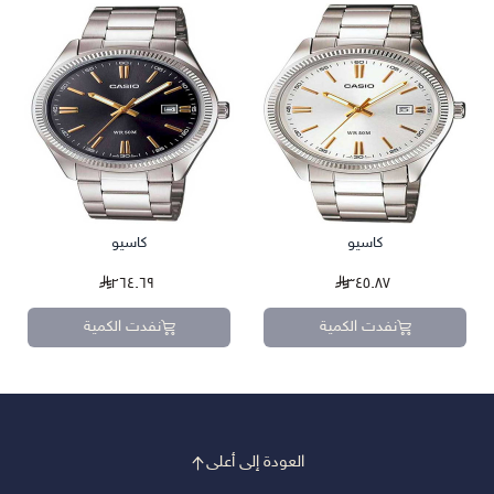
كاسيو
كاسيو
٢٦٤.٦٩
٣٤٥.٨٧
نفدت الكمية
نفدت الكمية
العودة إلى أعلى