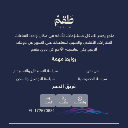
متجر يجمع لك كل مستلزمات الأناقة في مكان واحد: الساعات،
النظارات، الأقلام، والسبح، لنساعدك على التعبير عن ذوقك
الرفيع بكل تفاصيله 💎مع كل ذوق طقم
روابط مهمة
من نحن
سياسة الاستبدال والاسترجاع
سياسة الخصوصية
سياسة التوصيل والشحن
فريق الدعم
واتساب
هاتف
ايميل
FL-172570681