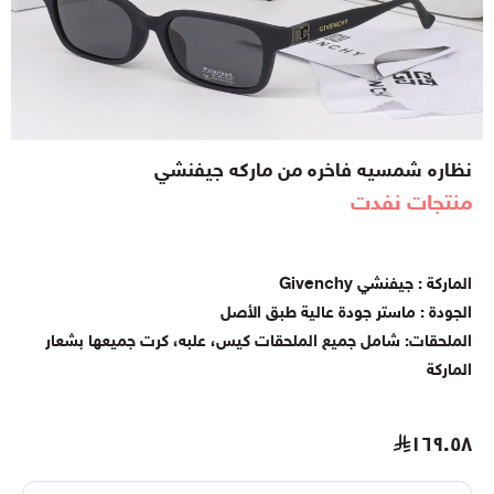
نظاره شمسيه فاخره من ماركه جيفنشي
منتجات نفدت
الماركة : جيفنشي Givenchy
الجودة : ماستر جودة عالية طبق الأصل
الملحقات: شامل جميع الملحقات كيس، علبه، كرت جميعها بشعار
الماركة
١٦٩.٥٨