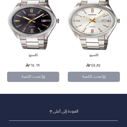
كاسيو
كاسيو
٢٦٤.٦٩
٣٤٥.٨٧
نفدت الكمية
نفدت الكمية
العودة إلى أعلى