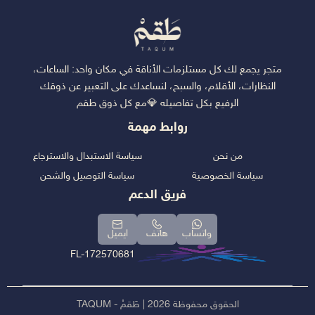
متجر يجمع لك كل مستلزمات الأناقة في مكان واحد: الساعات،
النظارات، الأقلام، والسبح، لنساعدك على التعبير عن ذوقك
الرفيع بكل تفاصيله 💎مع كل ذوق طقم
روابط مهمة
من نحن
سياسة الاستبدال والاسترجاع
سياسة الخصوصية
سياسة التوصيل والشحن
فريق الدعم
واتساب
هاتف
ايميل
FL-172570681
الحقوق محفوظة 2026 | طَقمْ - TAQUM