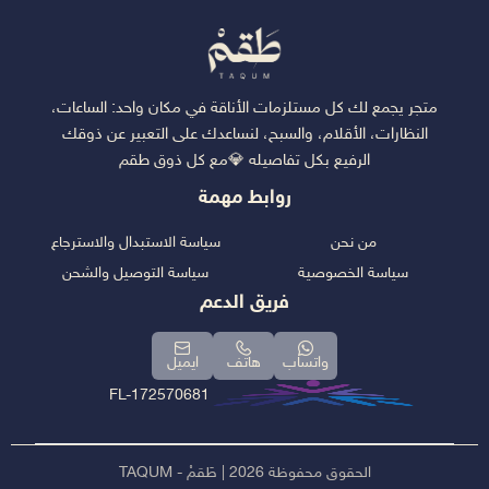
متجر يجمع لك كل مستلزمات الأناقة في مكان واحد: الساعات،
النظارات، الأقلام، والسبح، لنساعدك على التعبير عن ذوقك
الرفيع بكل تفاصيله 💎مع كل ذوق طقم
روابط مهمة
من نحن
سياسة الاستبدال والاسترجاع
سياسة الخصوصية
سياسة التوصيل والشحن
فريق الدعم
واتساب
هاتف
ايميل
FL-172570681
الحقوق محفوظة 2026 | طَقمْ - TAQUM