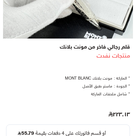
قلم رجالي فاخر من مونت بلانك
منتجات نفدت
* الماركة : مونت بلانك MONT BLANC
* الجودة : ماستر طبق الأصل
* شامل ملحقات الماركة
٢٢٣.١٣