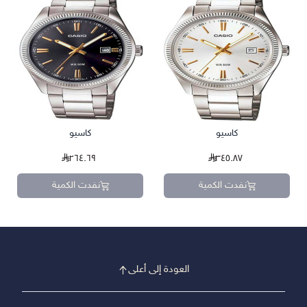
كاسيو
كاسيو
٢٦٤.٦٩
٣٤٥.٨٧
نفدت الكمية
نفدت الكمية
العودة إلى أعلى