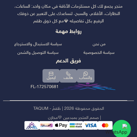
متجر يجمع لك كل مستلزمات الأناقة في مكان واحد: الساعات،
النظارات، الأقلام، والسبح، لنساعدك على التعبير عن ذوقك
الرفيع بكل تفاصيله 💎مع كل ذوق طقم
روابط مهمة
من نحن
سياسة الاستبدال والاسترجاع
سياسة الخصوصية
سياسة التوصيل والشحن
فريق الدعم
واتساب
هاتف
ايميل
FL-172570681
الحقوق محفوظة 2026 | طَقمْ - TAQUM