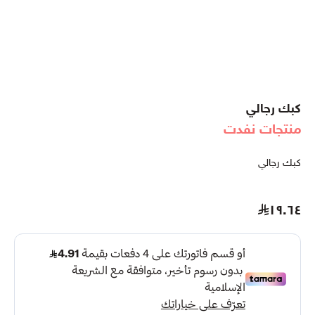
كبك رجالي
منتجات نفدت
كبك رجالي
١٩.٦٤