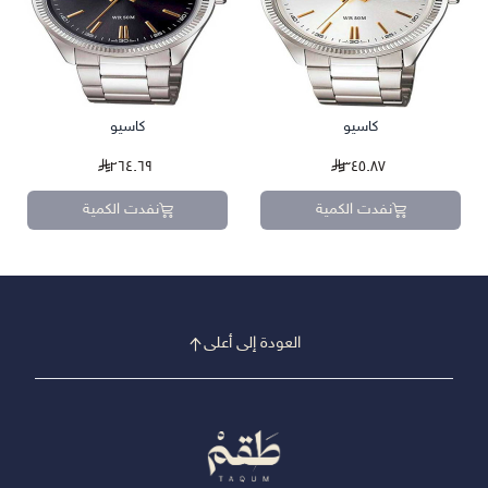
كاسيو
كاسيو
٢٦٤.٦٩
٣٤٥.٨٧
نفدت الكمية
نفدت الكمية
العودة إلى أعلى