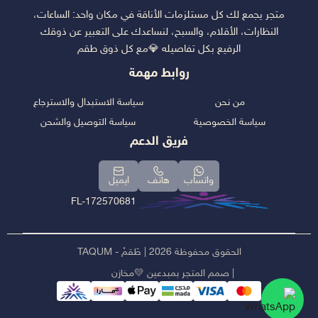
متجر يجمع لك كل مستلزمات الأناقة في مكان واحد: الساعات،
النظارات، الأقلام، والسبح، لنساعدك على التعبير عن ذوقك
الرفيع بكل تفاصيله 💎مع كل ذوق طقم
روابط مهمة
من نحن
سياسة الاستبدال والاسترجاع
سياسة الخصوصية
سياسة التوصيل والشحن
فريق الدعم
واتساب
هاتف
ايميل
FL-172570681
الحقوق محفوظة 2026 | طَقمْ - TAQUM