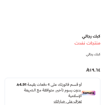
كبك رجالي
منتجات نفدت
كبك رجالي
١٩.٦٤