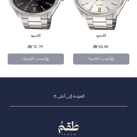
كاسيو
كاسيو
٢٦٤.٦٩
٣٤٥.٨٧
نفدت الكمية
نفدت الكمية
العودة إلى أعلى