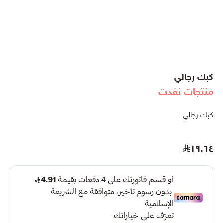
كبك رجالي
منتجات نفدت
كبك رجالي
١٩.٦٤