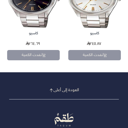
كاسيو
كاسيو
٢٦٤.٦٩
٣٤٥.٨٧
نفدت الكمية
نفدت الكمية
العودة إلى أعلى