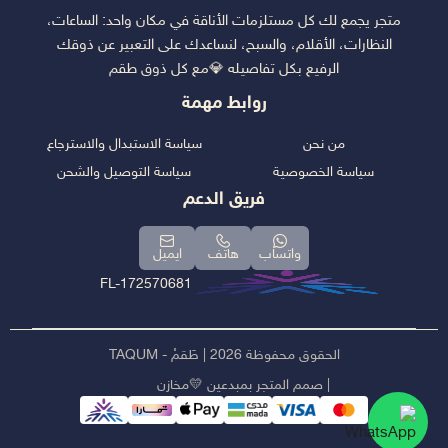
متجر يجمع لك كل مستلزمات الأناقة في مكان واحد: الساعات،
النظارات، الأقلام، والسبح، لنساعدك على التعبير عن ذوقك
الرفيع بكل تفاصيله 💎مع كل ذوق طقم
روابط مهمة
من نحن
سياسة الاستبدال والاسترجاع
سياسة الخصوصية
سياسة التوصيل والشحن
فريق الدعم
واتساب
هاتف
ايميل
FL-172570681
الحقوق محفوظة 2026 | طَقمْ - TAQUM