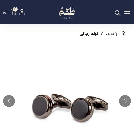
0
٠
الرئيسية
كبك رجالي