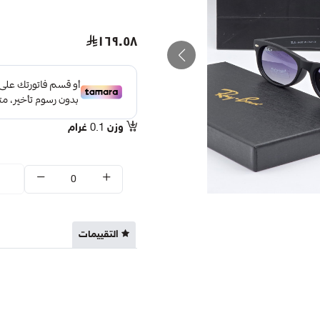
١٦٩.٥٨
وزن
0.1
غرام
التقييمات