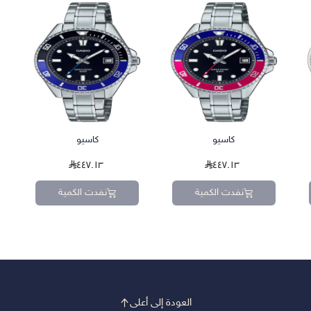
كاسيو
كاسيو
٤٤٧.١٣
٤٤٧.١٣
نفدت الكمية
نفدت الكمية
العودة إلى أعلى