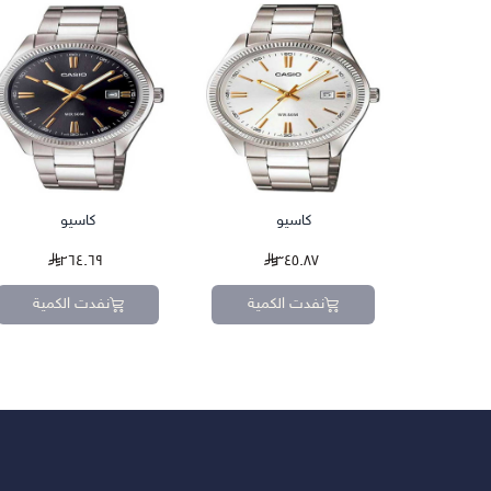
كاسيو
كاسيو
٢٦٤.٦٩
٣٤٥.٨٧
نفدت الكمية
نفدت الكمية