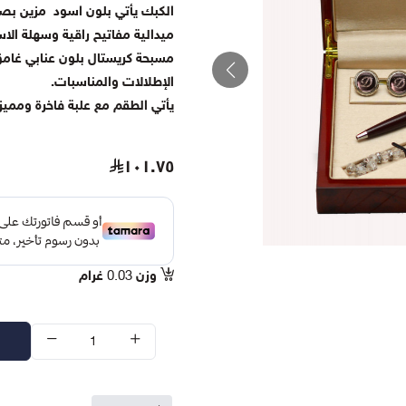
الكبك يأتي بلون اسود مزين بصدف
ميدالية مفاتيح راقية وسهلة الا
مسبحة كريستال بلون عنابي غامق 
الإطلالات والمناسبات.
يأتي الطقم مع علبة فاخرة وممي
١٠١.٧٥
وزن
0.03
غرام