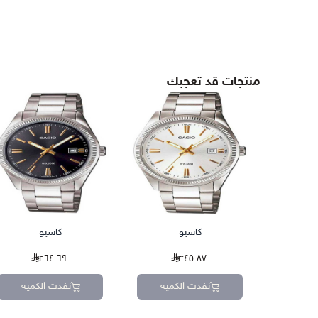
منتجات قد تعجبك
كاسيو
كاسيو
٢٦٤.٦٩
٣٤٥.٨٧
نفدت الكمية
نفدت الكمية