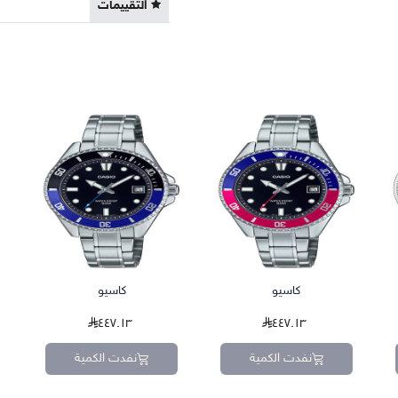
التقييمات
كاسيو
كاسيو
٤٤٧.١٣
٤٤٧.١٣
نفدت الكمية
نفدت الكمية