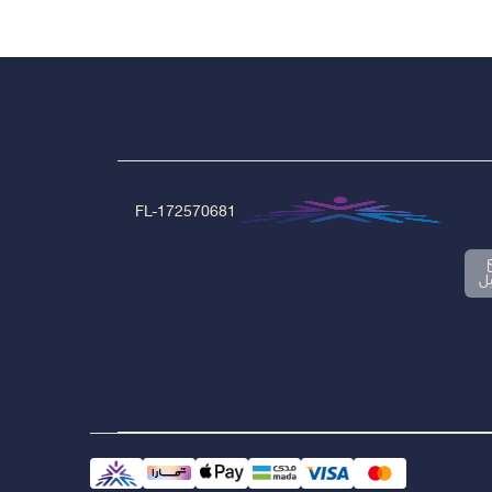
FL-172570681
يل