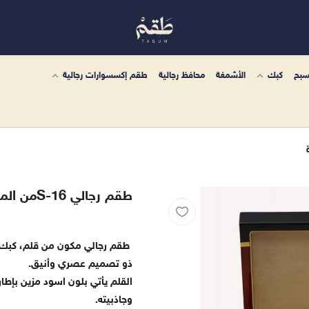
سبح
كبك
الأشمغة
محافظ رجالية
طقم إكسسوارات رجالية
طقم رجالي S-16من الماركة العالمية الفاخرة
طقم رجالي مكون من قلم، كبك، س
ذو تصميم عصري وأنيق.
القلم يأتي بلون اسود مزين بإط
وجاذبيته.