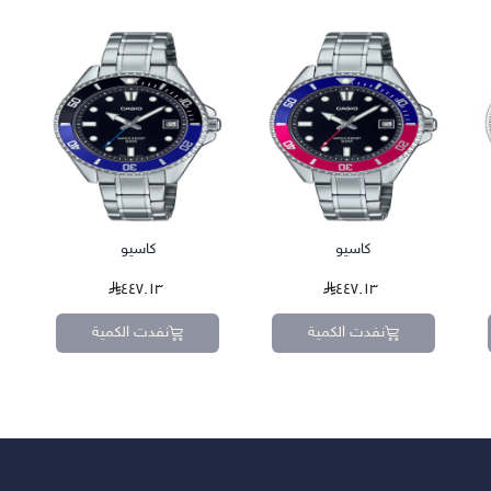
كاسيو
كاسيو
٤٤٧.١٣
٤٤٧.١٣
نفدت الكمية
نفدت الكمية