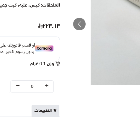
الملحقات: كيس، علبه، كرت جميعه
٢٢٣.١٣
وزن
0.1
غرام
التقييمات