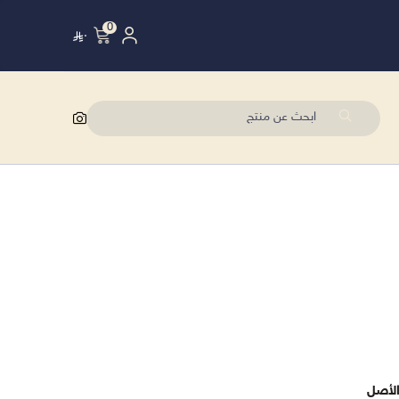
0
٠
 الأصل