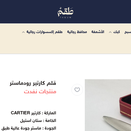
سبح
كبك
الأشمغة
محافظ رجالية
طقم إكسسوارات رجالية
قلم كارتير رودماستر
منتجات نفدت
الماركة : كارتير CARTIER
الخامة : ستان استيل
الجودة : ماستر جودة عالية طبق