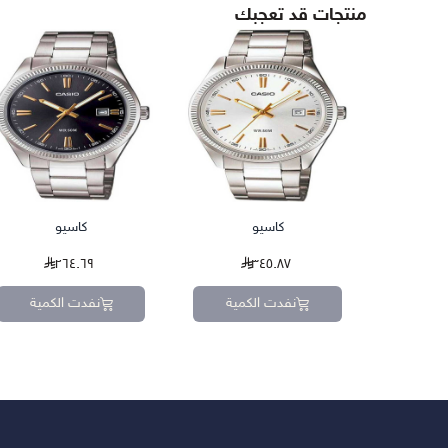
منتجات قد تعجبك
كاسيو
كاسيو
٢٦٤.٦٩
٣٤٥.٨٧
نفدت الكمية
نفدت الكمية