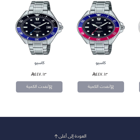
كاسيو
كاسيو
٤٤٧.١٣
٤٤٧.١٣
نفدت الكمية
نفدت الكمية
العودة إلى أعلى