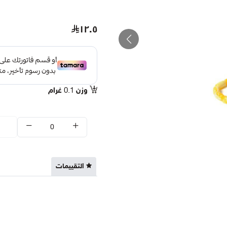
١٢.٥
وزن
0.1
غرام
التقييمات