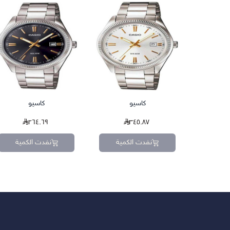
كاسيو
كاسيو
٢٦٤.٦٩
٣٤٥.٨٧
نفدت الكمية
نفدت الكمية