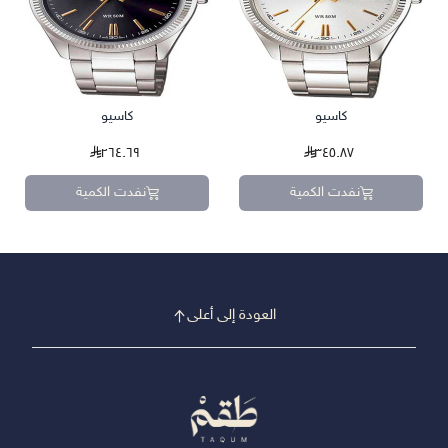
كاسيو
كاسيو
٢٦٤.٦٩
٣٤٥.٨٧
نفدت الكمية
نفدت الكمية
العودة إلى أعلى