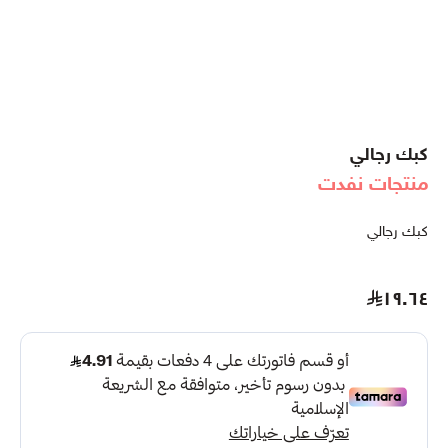
كبك رجالي
منتجات نفدت
كبك رجالي
١٩.٦٤