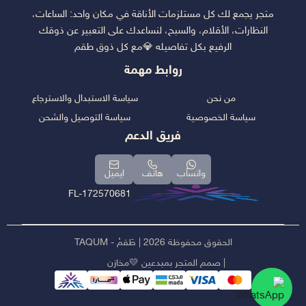
متجر يجمع لك كل مستلزمات الأناقة في مكان واحد: الساعات،
النظارات، الأقلام، والسبح، لنساعدك على التعبير عن ذوقك
الرفيع بكل تفاصيله 💎مع كل ذوق طقم
روابط مهمة
من نحن
سياسة الاستبدال والاسترجاع
سياسة الخصوصية
سياسة التوصيل والشحن
فريق الدعم
واتساب
هاتف
ايميل
FL-172570681
الحقوق محفوظة 2026 | طَقمْ - TAQUM