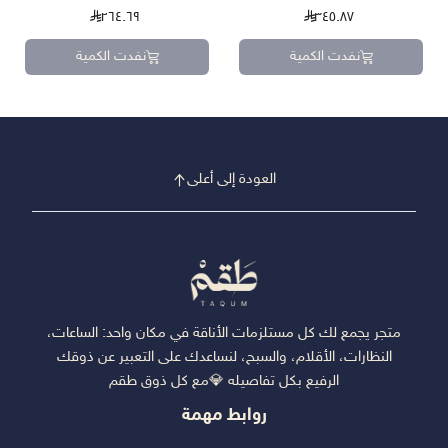
٢٦٤.٦٩
٣٤٥.٨٧
نفدت الكمية
نفدت الكمية
العودة إلى أعلى
متجر يجمع لك كل مستلزمات الأناقة في مكان واحد: الساعات،
النظارات، الأقلام، والسبح، لنساعدك على التعبير عن ذوقك
الرفيع بكل تفاصيله 💎مع كل ذوق طقم
روابط مهمة